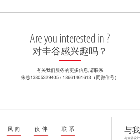
Are you interested in ?
对圭谷感兴趣吗？
有关我们服务的更多信息,请联系
朱总13805329405 / 18661461613（同微信号）
与
风 向
伙 伴
联 系
与圭谷设