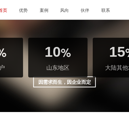
首页
优势
案例
风向
伙伴
联系
%
10
%
15
户
山东地区
大陆其他
因需求而生，因企业而定