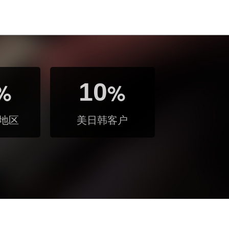
%
10
%
地区
美日韩客户