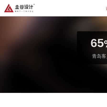
65
青岛客