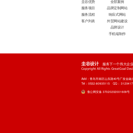
圭谷优势
全部案例
服务项目
品牌定制网站
服务流程
响应式网站
客户列表
外贸网站建设
品牌设计
手机端制作
服务下一个伟大企
圭谷设计
Copyright All Rights GreatGoal Desig
Add：青岛市南区山东路40号广发金融大厦
Tel：0532-80935115
QQ：
312041
鲁公网安备 37020202001609号