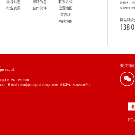
圭谷动态
招聘信息
联系方式
设服务。
行业资讯
合作伙伴
位置地图
呈现较好
留言板
网站建设
网站地图
138 0
业
关注我
n co.,ltd.
4层 P.C：266000
7613
E-mail：zhu@greatgoal-design.com
鲁ICP备16002128号-1
P